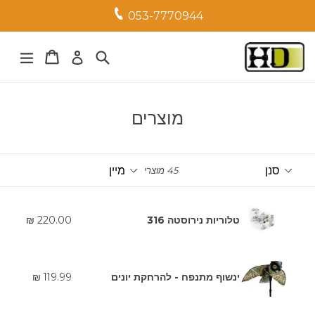
053-7770944
עגלה
עגלה
ח
מוצרים
סנן
מיין
45 מוצרים
טלוריות נירוסטה 316
220.00 ₪
מחיר
ינשוף מתנפח - להרחקת יונים
119.99 ₪
רגיל