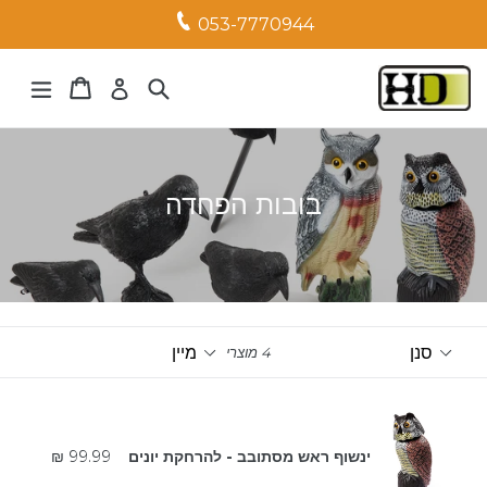
053-7770944
עגלה
עגלה
ח
בובות הפחדה
סנן
מיין
4 מוצרים
מחיר
ינשוף ראש מסתובב - להרחקת יונים
99.99 ₪
רגיל