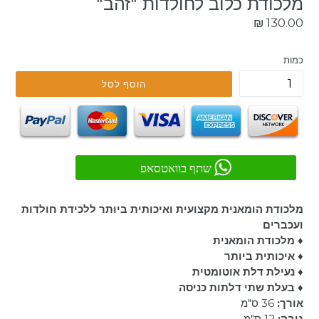
מלכודת כלוב לחולדות "זהב"
מחיר
130.00 ₪
רגיל
כמות
הוסף לסל
שתף בוואטסאפ
מלכודת הומאנית מקצועית ואיכותית ביותר ללכידת חולדות
ועכברים
♦ מלכודת הומאנית
♦
איכותית ביותר
♦
נעילת דלת אוטומטית
♦
בעלת שתי
דלתות כניסה
אורך:
36 ס"מ
גובה:
12 ס"מ